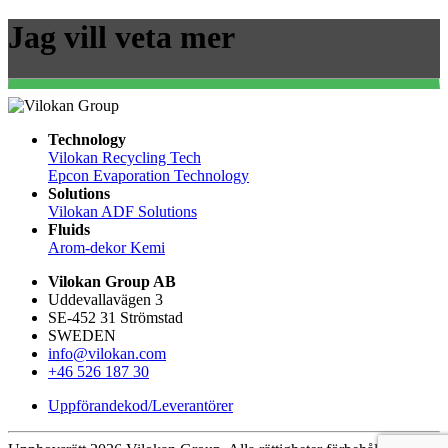
Jag vill veta mer
Technology
Vilokan Recycling Tech
Epcon Evaporation Technology
Solutions
Vilokan ADF Solutions
Fluids
Arom-dekor Kemi
Vilokan Group AB
Uddevallavägen 3
SE-452 31 Strömstad
SWEDEN
info@vilokan.com
+46 526 187 30
Uppförandekod/Leverantörer