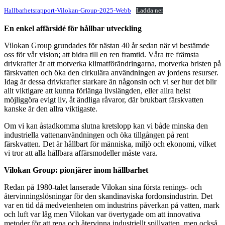
Hallbarhetsrapport-Vilokan-Group-2025-Webb
Ladda ner
En enkel affärsidé för hållbar utveckling
Vilokan Group grundades för nästan 40 år sedan när vi bestämde
oss för vår vision; att bidra till en ren framtid. Våra tre främsta
drivkrafter är att motverka klimatförändringarna, motverka bristen på
färskvatten och öka den cirkulära användningen av jordens resurser.
Idag är dessa drivkrafter starkare än någonsin och vi ser hur det blir
allt viktigare att kunna förlänga livslängden, eller allra helst
möjliggöra evigt liv, åt ändliga råvaror, där brukbart färskvatten
kanske är den allra viktigaste.
Om vi kan åstadkomma slutna kretslopp kan vi både minska den
industriella vattenanvändningen och öka tillgången på rent
färskvatten. Det är hållbart för människa, miljö och ekonomi, vilket
vi tror att alla hållbara affärsmodeller måste vara.
Vilokan Group: pionjärer inom hållbarhet
Redan på 1980-talet lanserade Vilokan sina första renings- och
återvinningslösningar för den skandinaviska fordonsindustrin. Det
var en tid då medvetenheten om industrins påverkan på vatten, mark
och luft var låg men Vilokan var övertygade om att innovativa
metoder för att rena och återvinna industriellt spillvatten, men också