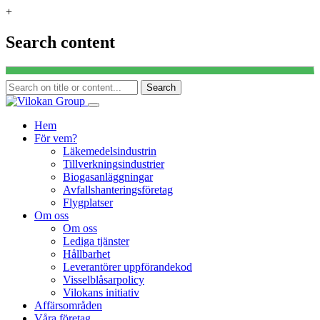
+
Search content
Search
Hoppa
till
Hem
innehåll
För vem?
Läkemedelsindustrin
Tillverkningsindustrier
Biogasanläggningar
Avfallshanteringsföretag
Flygplatser
Om oss
Om oss
Lediga tjänster
Hållbarhet
Leverantörer uppförandekod
Visselblåsarpolicy
Vilokans initiativ
Affärsområden
Våra företag