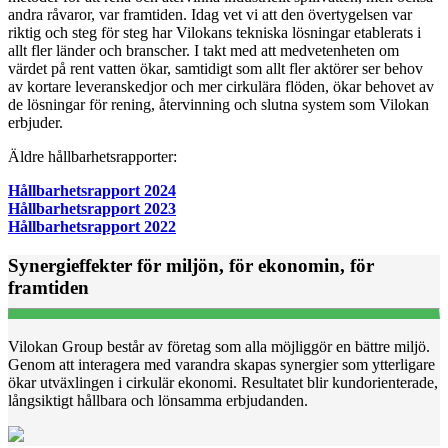
andra råvaror, var framtiden. Idag vet vi att den övertygelsen var
riktig och steg för steg har Vilokans tekniska lösningar etablerats i
allt fler länder och branscher. I takt med att medvetenheten om
värdet på rent vatten ökar, samtidigt som allt fler aktörer ser behov
av kortare leveranskedjor och mer cirkulära flöden, ökar behovet av
de lösningar för rening, återvinning och slutna system som Vilokan
erbjuder.
Äldre hållbarhetsrapporter:
Hållbarhetsrapport 2024
Hållbarhetsrapport 2023
Hållbarhetsrapport 2022
Synergieffekter för miljön, för ekonomin, för
framtiden
Vilokan Group består av företag som alla möjliggör en bättre miljö.
Genom att interagera med varandra skapas synergier som ytterligare
ökar utväxlingen i cirkulär ekonomi. Resultatet blir kundorienterade,
långsiktigt hållbara och lönsamma erbjudanden.