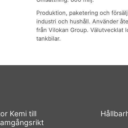
Produktion, paketering och försäl
industri och hushåll. Använder åt
från Vilokan Group. Välutvecklat l
tankbilar.
r Kemi till
Hållbar
ramgångsrikt