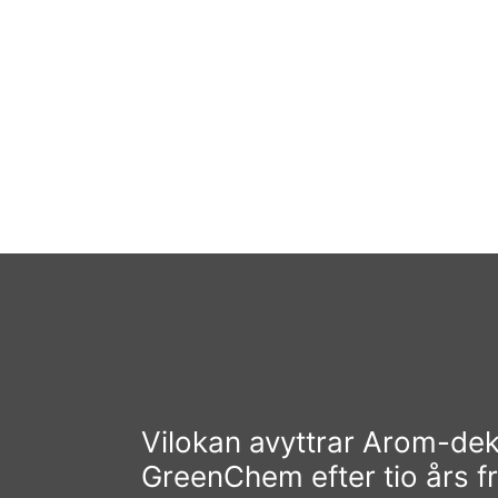
Vilokan avyttrar Arom-deko
GreenChem efter tio års f