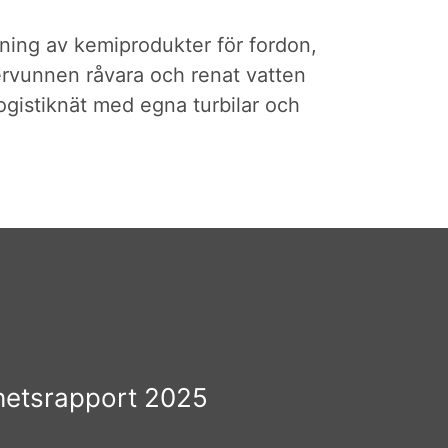
jning av kemiprodukter för fordon,
ervunnen råvara och renat vatten
ogistiknät med egna turbilar och
hetsrapport 2025