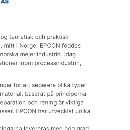
 AS
ög teoretisk och praktisk
, mitt i Norge. EPCON föddes
orska mejeriindustrin. Idag
ationer inom processindustrin,
ar för att separera olika typer
 material, baserat på principerna
eparation och rening är viktiga
esser. EPCON har utvecklat unika
ningarna levereras med hög grad