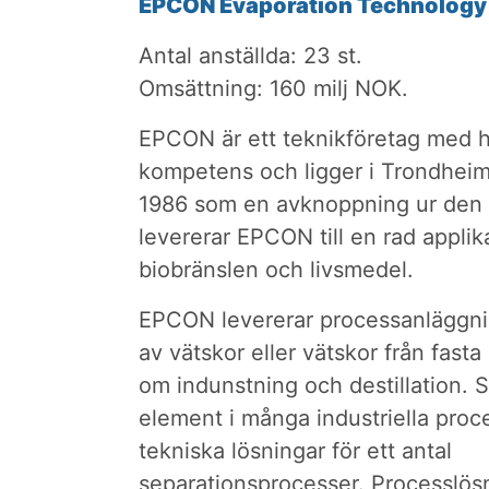
EPCON Evaporation Technology
Antal anställda: 23 st.
Omsättning: 160 milj NOK.
EPCON är ett teknikföretag med h
kompetens och ligger i Trondheim
1986 som en avknoppning ur den n
levererar EPCON till en rad applik
biobränslen och livsmedel.
EPCON levererar processanläggning
av vätskor eller vätskor från fasta
om indunstning och destillation. S
element i många industriella proc
tekniska lösningar för ett antal
separationsprocesser. Processlös