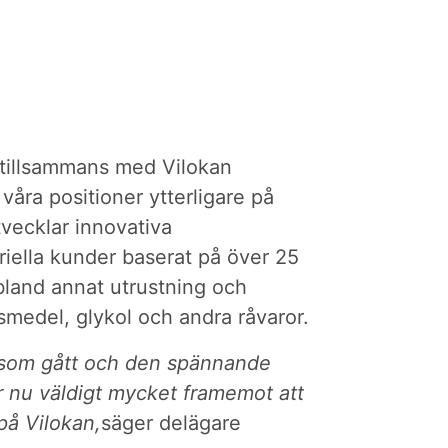
u tillsammans med Vilokan
våra positioner ytterligare på
vecklar innovativa
triella kunder baserat på över 25
 bland annat utrustning och
gsmedel, glykol och andra råvaror.
n som gått och den spännande
r nu väldigt mycket framemot att
på Vilokan,
säger delägare