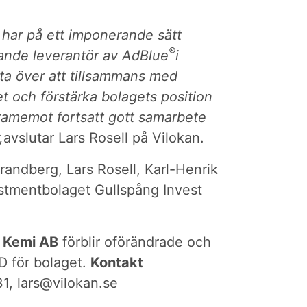
 har på ett imponerande sätt
®
edande leverantör av AdBlue
i
lta över att tillsammans med
et
och förstärka bolagets position
framemot fortsatt gott samarbete
,
avslutar Lars Rosell på Vilokan.
andberg, Lars Rosell, Karl-Henrik
stmentbolaget Gullspång Invest
r Kemi AB
förblir oförändrade och
D för bolaget.
Kontakt
31,
lars@vilokan.se