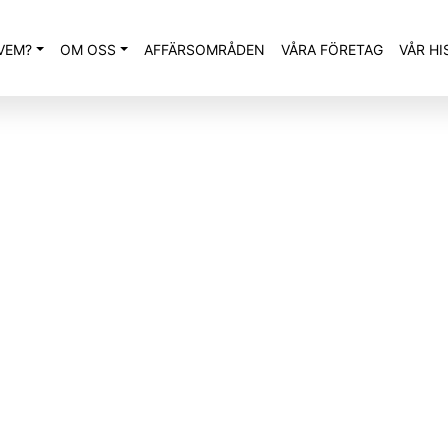
VEM?
OM OSS
AFFÄRSOMRÅDEN
VÅRA FÖRETAG
VÅR HI