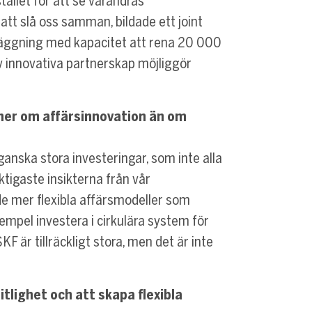
stället för att se varandras
att slå oss samman, bildade ett joint
äggning med kapacitet att rena 20 000
v innovativa partnerskap möjliggör
 mer om affärsinnovation än om
ganska stora investeringar, som inte alla
ktigaste insikterna från vår
de mer flexibla affärsmodeller som
exempel investera i cirkulära system för
F är tillräckligt stora, men det är inte
itlighet och att skapa flexibla