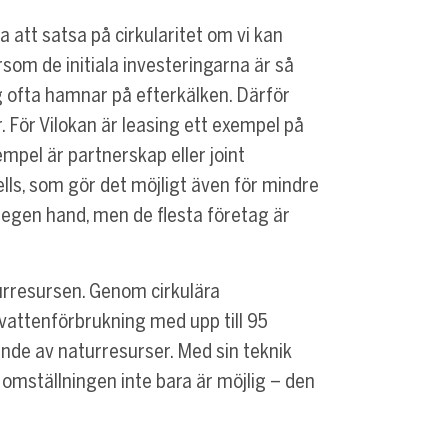
na att satsa på cirkularitet om vi kan
rsom de initiala investeringarna är så
ag ofta hamnar på efterkälken. Därför
. För Vilokan är leasing ett exempel på
pel är partnerskap eller joint
ls, som gör det möjligt även för mindre
å egen hand, men de flesta företag är
turresursen. Genom cirkulära
vattenförbrukning med upp till 95
nde av naturresurser. Med sin teknik
t omställningen inte bara är möjlig – den