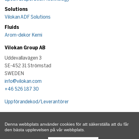
Solutions
Vilokan ADF Solutions
Fluids
Arom-dekor Kemi
Vilokan Group AB
Uddevallavägen 3
SE-452 31 Strömstad
SWEDEN
info@vilokan.com
+46 526 187 30
Uppförandekod/Leverantörer
Denna webbplats använder cookies för att säkerställa att du får
Upphovsrätt 2026 Vilokan Group. Alla rättigheter förbehålls
den bästa upplevelsen på vår webbplats.